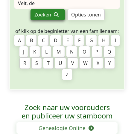
Zoeken
Opties tonen
of klik op de beginletter van een familienaam:
A
B
C
D
E
F
G
H
I
J
K
L
M
N
O
P
Q
R
S
T
U
V
W
X
Y
Z
Zoek naar uw voorouders
en publiceer uw stamboom
Genealogie Online