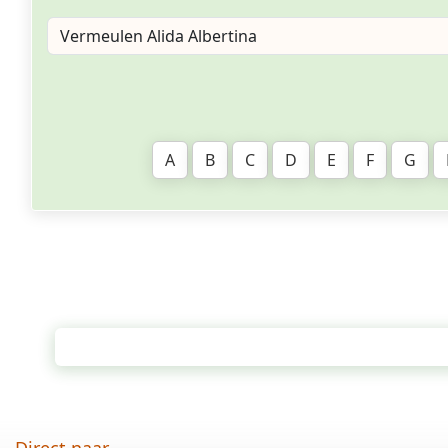
A
B
C
D
E
F
G