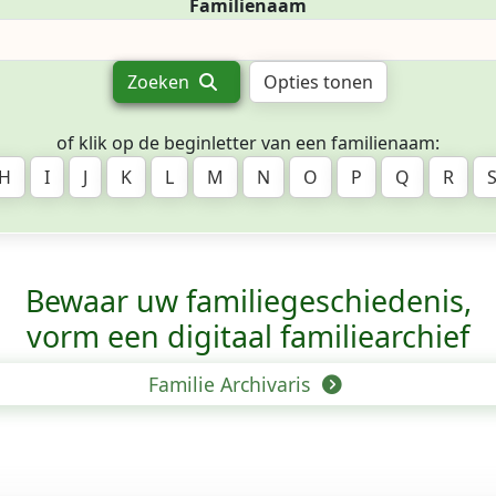
Familienaam
Zoeken
Opties tonen
of klik op de beginletter van een familienaam:
H
I
J
K
L
M
N
O
P
Q
R
Bewaar uw familie­geschiedenis,
vorm een digitaal familiearchief
Familie Archivaris