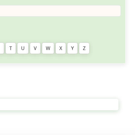
S
T
U
V
W
X
Y
Z