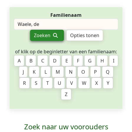
Familienaam
Zoeken
Opties tonen
of klik op de beginletter van een familienaam:
A
B
C
D
E
F
G
H
I
J
K
L
M
N
O
P
Q
R
S
T
U
V
W
X
Y
Z
Zoek naar uw voorouders