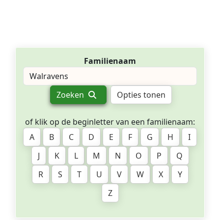
Familienaam
Zoeken
Opties tonen
of klik op de beginletter van een familienaam:
A
B
C
D
E
F
G
H
I
J
K
L
M
N
O
P
Q
R
S
T
U
V
W
X
Y
Z