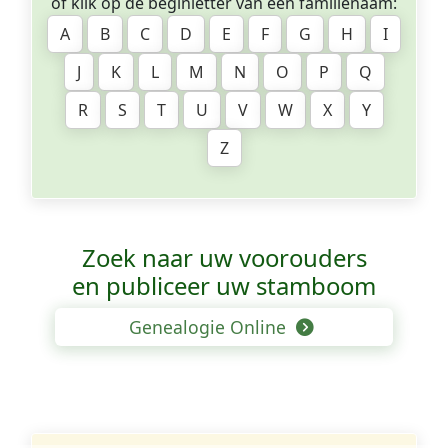
of klik op de beginletter van een familienaam:
A
B
C
D
E
F
G
H
I
J
K
L
M
N
O
P
Q
R
S
T
U
V
W
X
Y
Z
Zoek naar uw voorouders
en publiceer uw stamboom
Genealogie Online