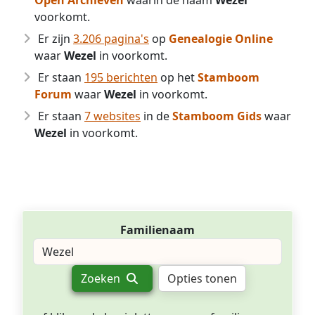
Open Archieven
waarin de naam
Wezel
voorkomt.
Er zijn
3.206 pagina's
op
Genealogie Online
waar
Wezel
in voorkomt.
Er staan
195 berichten
op het
Stamboom
Forum
waar
Wezel
in voorkomt.
Er staan
7 websites
in de
Stamboom Gids
waar
Wezel
in voorkomt.
Familienaam
Zoeken
Opties tonen