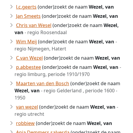
l.c.geerts
(onder)zoekt de naam
Wezel, van
Jan Smeets
(onder)zoekt de naam
Wezel, van
Chris van Wesel
(onder)zoekt de naam
Wezel,
van
- regio Roosendaal
Wim Meij
(onder)zoekt de naam
Wezel, van
-
regio Nijmegen, Hatert
C.van Wezel
(onder)zoekt de naam
Wezel, van
p.abbestee
(onder)zoekt de naam
Wezel, van
-
regio limburg, periode 1910/1970
Maarten van den Bosch
(onder)zoekt de naam
Wezel, van
- regio Gelderland , periode 1600 -
1950
van wezel
(onder)zoekt de naam
Wezel, van
-
regio utrecht
robbiew
(onder)zoekt de naam
Wezel, van
Anja Demmers salverda
(onder)zoekt de naam