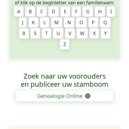
of klik op de beginletter van een familienaam:
A
B
C
D
E
F
G
H
I
J
K
L
M
N
O
P
Q
R
S
T
U
V
W
X
Y
Z
Zoek naar uw voorouders
en publiceer uw stamboom
Genealogie Online