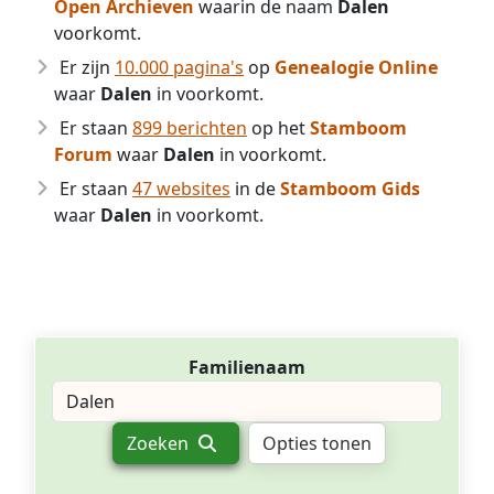
Open Archieven
waarin de naam
Dalen
voorkomt.
Er zijn
10.000 pagina's
op
Genealogie Online
waar
Dalen
in voorkomt.
Er staan
899 berichten
op het
Stamboom
Forum
waar
Dalen
in voorkomt.
Er staan
47 websites
in de
Stamboom Gids
waar
Dalen
in voorkomt.
Familienaam
Zoeken
Opties tonen