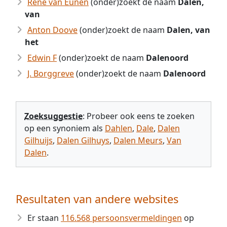
Rene van Eunen
(onder)zoekt de naam
Dalen,
van
Anton Doove
(onder)zoekt de naam
Dalen, van
het
Edwin F
(onder)zoekt de naam
Dalenoord
J. Borggreve
(onder)zoekt de naam
Dalenoord
Zoeksuggestie
: Probeer ook eens te zoeken
op een synoniem als
Dahlen
,
Dale
,
Dalen
Gilhuijs
,
Dalen Gilhuys
,
Dalen Meurs
,
Van
Dalen
.
Resultaten van andere websites
Er staan
116.568 persoonsvermeldingen
op