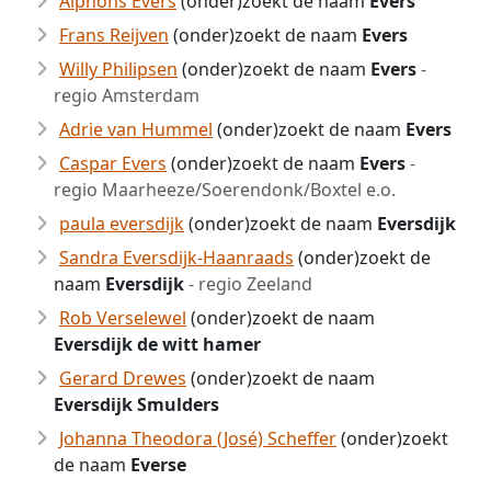
Alphons Evers
(onder)zoekt de naam
Evers
Frans Reijven
(onder)zoekt de naam
Evers
Willy Philipsen
(onder)zoekt de naam
Evers
-
regio Amsterdam
Adrie van Hummel
(onder)zoekt de naam
Evers
Caspar Evers
(onder)zoekt de naam
Evers
-
regio Maarheeze/Soerendonk/Boxtel e.o.
paula eversdijk
(onder)zoekt de naam
Eversdijk
Sandra Eversdijk-Haanraads
(onder)zoekt de
naam
Eversdijk
- regio Zeeland
Rob Verselewel
(onder)zoekt de naam
Eversdijk de witt hamer
Gerard Drewes
(onder)zoekt de naam
Eversdijk Smulders
Johanna Theodora (José) Scheffer
(onder)zoekt
de naam
Everse