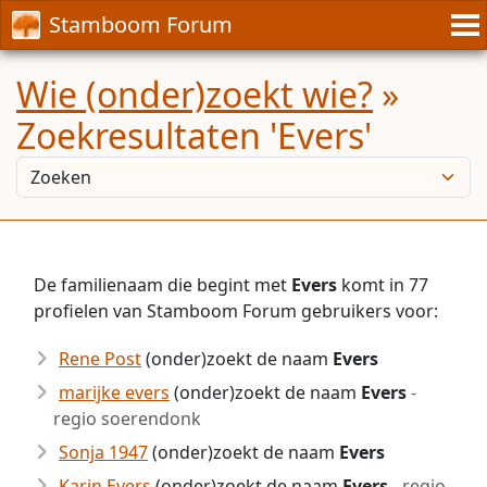
Stamboom Forum
Wie (onder)zoekt wie?
»
Zoekresultaten 'Evers'
De familienaam die begint met
Evers
komt in 77
profielen van Stamboom Forum gebruikers voor:
Rene Post
(onder)zoekt de naam
Evers
marijke evers
(onder)zoekt de naam
Evers
-
regio soerendonk
Sonja 1947
(onder)zoekt de naam
Evers
Karin Evers
(onder)zoekt de naam
Evers
- regio