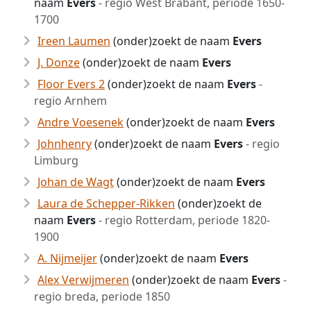
naam
Evers
- regio West Brabant, periode 1650-
1700
Ireen Laumen
(onder)zoekt de naam
Evers
J. Donze
(onder)zoekt de naam
Evers
Floor Evers 2
(onder)zoekt de naam
Evers
-
regio Arnhem
Andre Voesenek
(onder)zoekt de naam
Evers
Johnhenry
(onder)zoekt de naam
Evers
- regio
Limburg
Johan de Wagt
(onder)zoekt de naam
Evers
Laura de Schepper-Rikken
(onder)zoekt de
naam
Evers
- regio Rotterdam, periode 1820-
1900
A. Nijmeijer
(onder)zoekt de naam
Evers
Alex Verwijmeren
(onder)zoekt de naam
Evers
-
regio breda, periode 1850