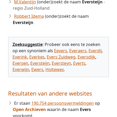
M.Valentijn
(onder)zoekt de naam
Eversteijn
-
regio Zuid-Holland
Robbert Idema
(onder)zoekt de naam
Eversteijn
Zoeksuggestie
: Probeer ook eens te zoeken
op een synoniem als
Eevers
,
Everaers
,
Everdij
,
Everink
,
Everkes
,
Evers Zuidweg
,
Eversdijk
,
Eversen
,
Eversteijn
,
Eversteyn
,
Everts
,
Everwijn
,
Ewers
,
Holtewes
.
Resultaten van andere websites
Er staan
190.754 persoonsvermeldingen
op
Open Archieven
waarin de naam
Evers
voorkomt.