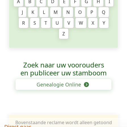
A
B
C
D
E
F
G
H
I
J
K
L
M
N
O
P
Q
R
S
T
U
V
W
X
Y
Z
Zoek naar uw voorouders
en publiceer uw stamboom
Genealogie Online
Bovenstaande reclame wordt alleen getoond
Direct naar...