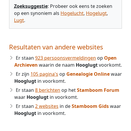
Zoeksuggestie
: Probeer ook eens te zoeken
op een synoniem als
Hogelucht
,
Hogelugt
,
Lugt
.
Resultaten van andere websites
Er staan
923 persoonsvermeldingen
op
Open
Archieven
waarin de naam
Hooglugt
voorkomt.
Er zijn
105 pagina's
op
Genealogie Online
waar
Hooglugt
in voorkomt.
Er staan
8 berichten
op het
Stamboom Forum
waar
Hooglugt
in voorkomt.
Er staan
2 websites
in de
Stamboom Gids
waar
Hooglugt
in voorkomt.