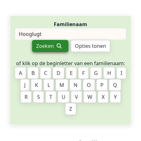
Familienaam
Zoeken
Opties tonen
of klik op de beginletter van een familienaam:
A
B
C
D
E
F
G
H
I
J
K
L
M
N
O
P
Q
R
S
T
U
V
W
X
Y
Z