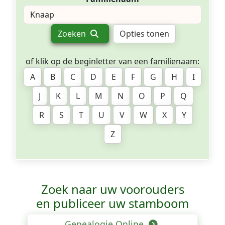
Zoeken
Opties tonen
of klik op de beginletter van een familienaam:
A
B
C
D
E
F
G
H
I
J
K
L
M
N
O
P
Q
R
S
T
U
V
W
X
Y
Z
Zoek naar uw voorouders
en publiceer uw stamboom
Genealogie Online