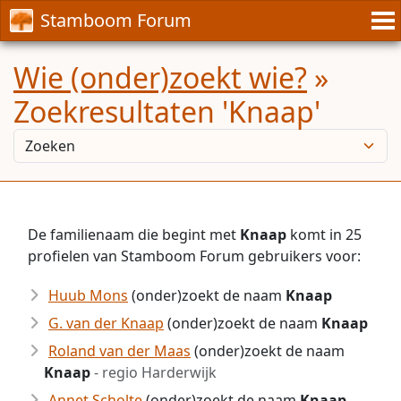
Stamboom Forum
Wie (onder)zoekt wie?
»
Zoekresultaten 'Knaap'
De familienaam die begint met
Knaap
komt in 25
profielen van Stamboom Forum gebruikers voor:
Huub Mons
(onder)zoekt de naam
Knaap
G. van der Knaap
(onder)zoekt de naam
Knaap
Roland van der Maas
(onder)zoekt de naam
Knaap
- regio Harderwijk
Annet Scholte
(onder)zoekt de naam
Knaap