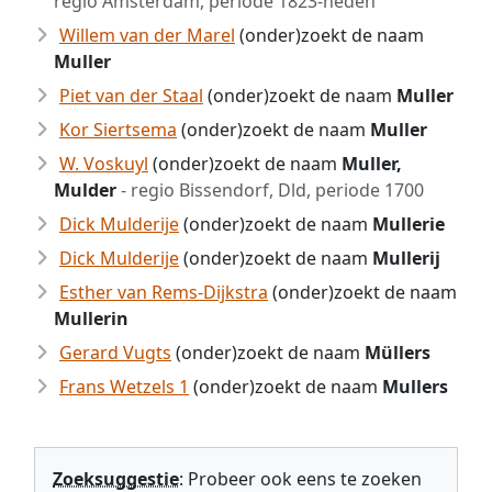
regio Amsterdam, periode 1823-heden
Willem van der Marel
(onder)zoekt de naam
Muller
Piet van der Staal
(onder)zoekt de naam
Muller
Kor Siertsema
(onder)zoekt de naam
Muller
W. Voskuyl
(onder)zoekt de naam
Muller,
Mulder
- regio Bissendorf, Dld, periode 1700
Dick Mulderije
(onder)zoekt de naam
Mullerie
Dick Mulderije
(onder)zoekt de naam
Mullerij
Esther van Rems-Dijkstra
(onder)zoekt de naam
Mullerin
Gerard Vugts
(onder)zoekt de naam
Müllers
Frans Wetzels 1
(onder)zoekt de naam
Mullers
Zoeksuggestie
: Probeer ook eens te zoeken