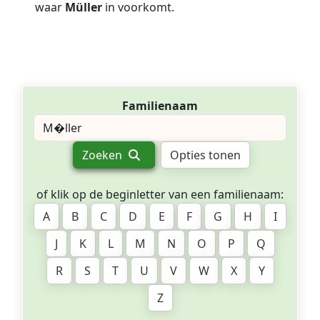
waar
Müller
in voorkomt.
Familienaam
Zoeken
Opties tonen
of klik op de beginletter van een familienaam:
A
B
C
D
E
F
G
H
I
J
K
L
M
N
O
P
Q
R
S
T
U
V
W
X
Y
Z