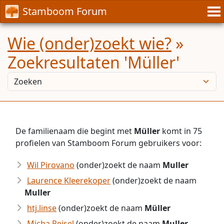
Stamboom Forum
Wie (onder)zoekt wie?
»
Zoekresultaten 'Müller'
De familienaam die begint met
Müller
komt in 75
profielen van Stamboom Forum gebruikers voor:
Wil Pirovano
(onder)zoekt de naam
Muller
Laurence Kleerekoper
(onder)zoekt de naam
Muller
htj.linse
(onder)zoekt de naam
Müller
Micha Reisel
(onder)zoekt de naam
Muller
-