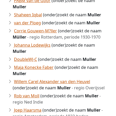
PABM van de Goor
(onder)zoekt de naam
Muller
Shaheen Iqbal
(onder)zoekt de naam
Muller
van der Ploeg
(onder)zoekt de naam
Muller
Corrie Gouwen-M?ller
(onder)zoekt de naam
Müller
- regio Rotterdam, periode 1930-1970
Johanna Lodewijks
(onder)zoekt de naam
Muller
DoubleWJ-C
(onder)zoekt de naam
Muller
Maja Konecke Faber
(onder)zoekt de naam
Muller
Willem Carel Alexander van den Heuvel
(onder)zoekt de naam
Muller
- regio Overijssel
Rob van Moll
(onder)zoekt de naam
Muller
-
regio Ned Indie
Joep Haarsma
(onder)zoekt de naam
Muller
-