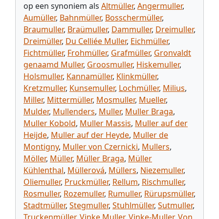
op een synoniem als
Altmüller
,
Angermuller
,
Aumüller
,
Bahnmüller
,
Bosschermüller
,
Braumuller
,
Braümuller
,
Dammuller
,
Dreimuller
,
Dreimüller
,
Du Celliée Muller
,
Eichmüller
,
Fichtmüller
,
Frohmüller
,
Grafmüller
,
Gronvaldt
genaamd Muller
,
Groosmuller
,
Hiskemuller
,
Holsmuller
,
Kannamüller
,
Klinkmüller
,
Kretzmuller
,
Kunsemuller
,
Lochmüller
,
Milius
,
Miller
,
Mittermüller
,
Mosmuller
,
Mueller
,
Mulder
,
Mullenders
,
Muller
,
Muller Braga
,
Muller Kobold
,
Muller Massis
,
Muller auf der
Heijde
,
Muller auf der Heyde
,
Muller de
Montigny
,
Muller von Czernicki
,
Mullers
,
Möller
,
Müller
,
Müller Braga
,
Müller
Kühlenthal
,
Müllerová
,
Müllers
,
Niezemuller
,
Oliemuller
,
Pruckmüller
,
Rellum
,
Rischmuller
,
Rosmuller
,
Rozemuller
,
Rumuller
,
Rürupsmüller
,
Stadtmüller
,
Stegmuller
,
Stuhlmüller
,
Sutmuller
,
Truckenmüller
,
Vinke Muller
,
Vinke-Muller
,
Von