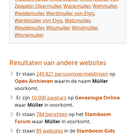
Zeppelin Obermüller
,
Wankmüller
,
Wehmuller
,
Weijdemuller
,
Werdmuller von Elgg
,
Werdmüller von Elgg
,
Wetzmüller
,
Weydemuller
,
Wijsmuller
,
Windmüller
,
Winnemuller
.
Resultaten van andere websites
Er staan
249.821 persoonsvermeldingen
op
Open Archieven
waarin de naam
Müller
voorkomt.
Er zijn
10.000 pagina's
op
Genealogie Online
waar
Müller
in voorkomt.
Er staan
784 berichten
op het
Stamboom
Forum
waar
Müller
in voorkomt.
Er staan
89 websites
in de
Stamboom Gids