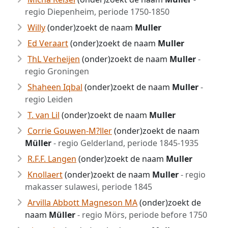
regio Diepenheim, periode 1750-1850
Willy
(onder)zoekt de naam
Muller
Ed Veraart
(onder)zoekt de naam
Muller
ThL Verheijen
(onder)zoekt de naam
Muller
-
regio Groningen
Shaheen Iqbal
(onder)zoekt de naam
Muller
-
regio Leiden
T. van Lil
(onder)zoekt de naam
Muller
Corrie Gouwen-M?ller
(onder)zoekt de naam
Müller
- regio Gelderland, periode 1845-1935
R.F.F. Langen
(onder)zoekt de naam
Muller
Knollaert
(onder)zoekt de naam
Muller
- regio
makasser sulawesi, periode 1845
Arvilla Abbott Magneson MA
(onder)zoekt de
naam
Müller
- regio Mörs, periode before 1750