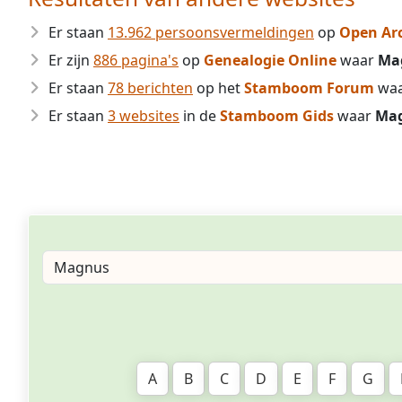
Er staan
13.962 persoonsvermeldingen
op
Open Ar
Er zijn
886 pagina's
op
Genealogie Online
waar
Ma
Er staan
78 berichten
op het
Stamboom Forum
wa
Er staan
3 websites
in de
Stamboom Gids
waar
Ma
A
B
C
D
E
F
G