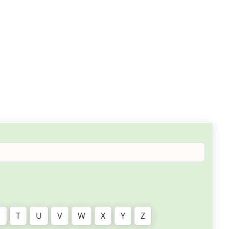
S
T
U
V
W
X
Y
Z