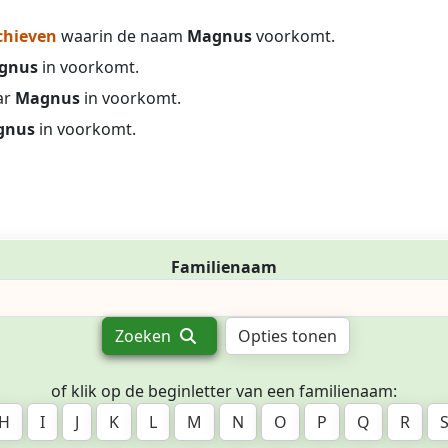
chieven
waarin de naam
Magnus
voorkomt.
gnus
in voorkomt.
ar
Magnus
in voorkomt.
gnus
in voorkomt.
Familienaam
Zoeken
Opties tonen
of klik op de beginletter van een familienaam:
H
I
J
K
L
M
N
O
P
Q
R