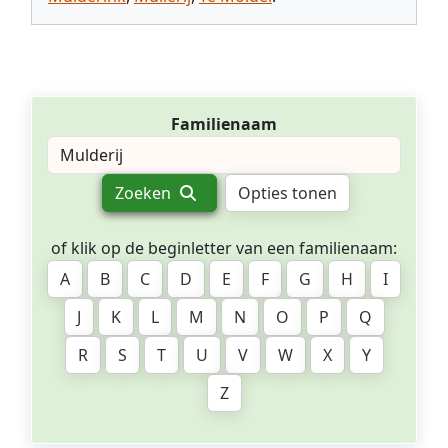
Familienaam
Zoeken
Opties tonen
of klik op de beginletter van een familienaam:
A
B
C
D
E
F
G
H
I
J
K
L
M
N
O
P
Q
R
S
T
U
V
W
X
Y
Z