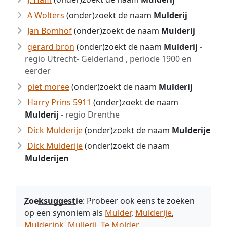
A Wolters
(onder)zoekt de naam
Mulderij
Jan Bomhof
(onder)zoekt de naam
Mulderij
gerard bron
(onder)zoekt de naam
Mulderij
-
regio Utrecht- Gelderland , periode 1900 en
eerder
piet moree
(onder)zoekt de naam
Mulderij
Harry Prins 5911
(onder)zoekt de naam
Mulderij
- regio Drenthe
Dick Mulderije
(onder)zoekt de naam
Mulderije
Dick Mulderije
(onder)zoekt de naam
Mulderijen
Zoeksuggestie
: Probeer ook eens te zoeken
op een synoniem als
Mulder
,
Mulderije
,
Mulderink
,
Mullerij
,
Te Molder
.