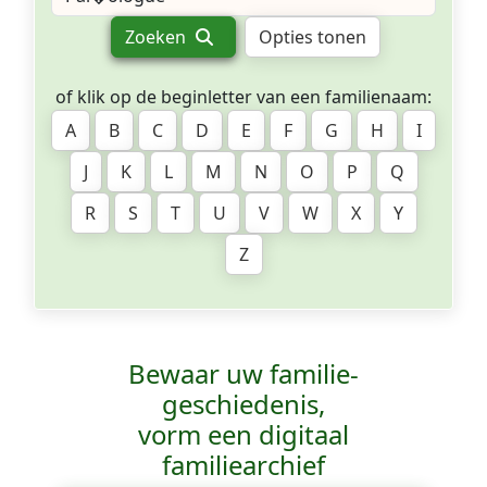
Zoeken
Opties tonen
of klik op de beginletter van een familienaam:
A
B
C
D
E
F
G
H
I
J
K
L
M
N
O
P
Q
R
S
T
U
V
W
X
Y
Z
Bewaar uw familie­
geschiedenis,
vorm een digitaal
familiearchief