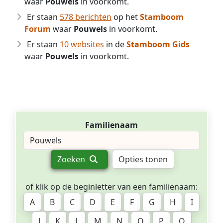
waar
Pouwels
in voorkomt.
Er staan
578 berichten
op het
Stamboom
Forum
waar
Pouwels
in voorkomt.
Er staan
10 websites
in de
Stamboom Gids
waar
Pouwels
in voorkomt.
Familienaam
Zoeken
Opties tonen
of klik op de beginletter van een familienaam:
A
B
C
D
E
F
G
H
I
J
K
L
M
N
O
P
Q