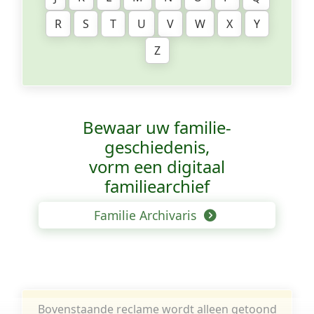
R
S
T
U
V
W
X
Y
Z
Bewaar uw familie­
geschiedenis,
vorm een digitaal
familiearchief
Familie Archivaris
Bovenstaande reclame wordt alleen getoond