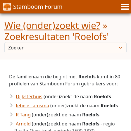
Stamboom Forum
Wie (onder)zoekt wie?
»
Zoekresultaten 'Roelofs'
De familienaam die begint met
Roelofs
komt in 80
profielen van Stamboom Forum gebruikers voor:
Dijksterhuis
(onder)zoekt de naam
Roelofs
Iebele Lamsma
(onder)zoekt de naam
Roelofs
R Tang
(onder)zoekt de naam
Roelofs
Arnold
(onder)zoekt de naam
Roelofs
- regio
Raalte-Overijssel, periode 1500-1830