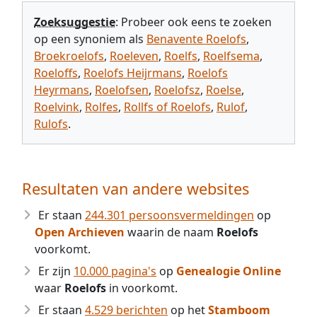
Zoeksuggestie
: Probeer ook eens te zoeken
op een synoniem als
Benavente Roelofs
,
Broekroelofs
,
Roeleven
,
Roelfs
,
Roelfsema
,
Roeloffs
,
Roelofs Heijrmans
,
Roelofs
Heyrmans
,
Roelofsen
,
Roelofsz
,
Roelse
,
Roelvink
,
Rolfes
,
Rollfs of Roelofs
,
Rulof
,
Rulofs
.
Resultaten van andere websites
Er staan
244.301 persoonsvermeldingen
op
Open Archieven
waarin de naam
Roelofs
voorkomt.
Er zijn
10.000 pagina's
op
Genealogie Online
waar
Roelofs
in voorkomt.
Er staan
4.529 berichten
op het
Stamboom