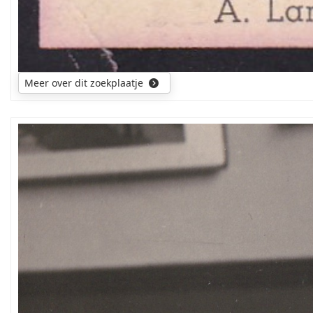
Meer over dit zoekplaatje
Wie
weet
iets
over
zijn
verblijfplaats
(Canada?)
en/o
nazaten