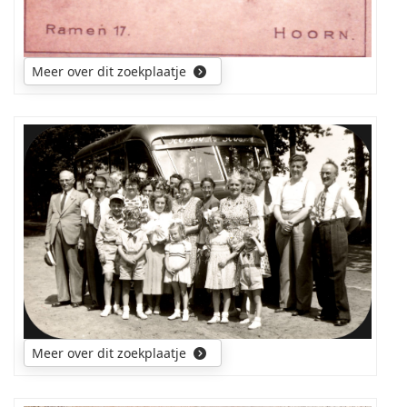
Meer over dit zoekplaatje
Wie
zou
mij
kunnen
helpen
met
het
ontcijferen
van
wie
hier
Meer over dit zoekplaatje
allemaal
op
de