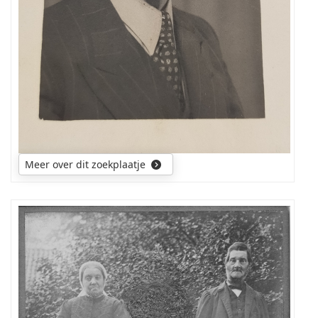
is?
Meer over dit zoekplaatje
wie
heeft
informatie
over
de
mensen
op