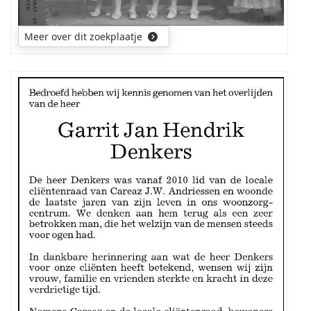
Amby.
Maria
Sophia
Meer over dit zoekplaatje
Luijten
is
een
rechtstreekse
Mijn
voorouder
zoektocht
van
gaat
mijn
uit
echtgenote.
naar
de
ouders
en
voorouders
van
de
overledene.
Wellicht
was
hij