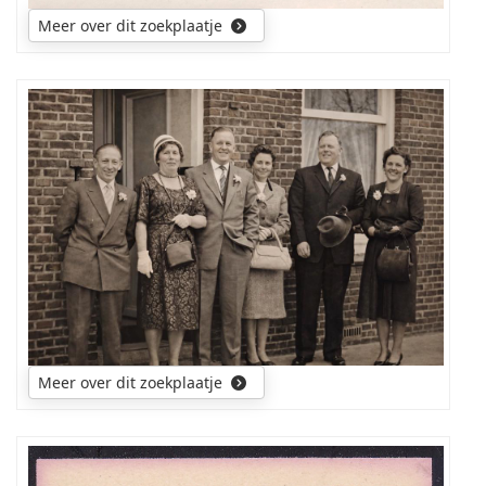
Meer over dit zoekplaatje
Wie
kan
mij
aan
namen
helpen
van
deze
personen?
Meer over dit zoekplaatje
Foto