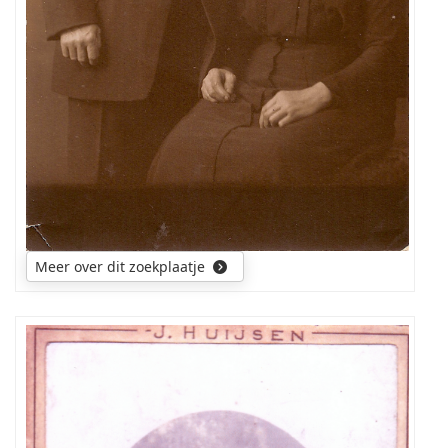
Meer over dit zoekplaatje
Heeft
iemand
de
foto
eerder