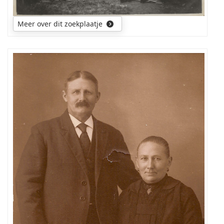
Meer over dit zoekplaatje
wie
zijn
de
personen