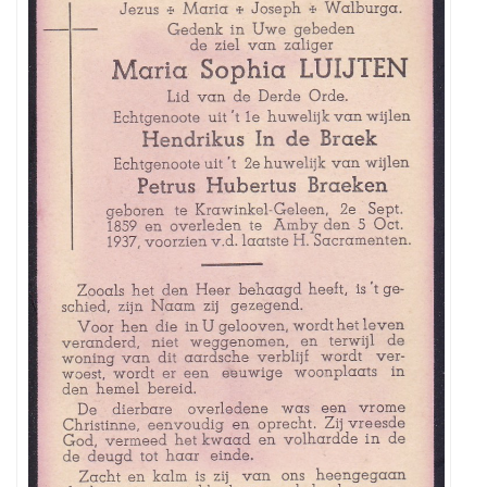
gezocht
van
Maria
Sophia
Luijten,
geboren
te
Krawinkel-
Geleen
op
2
september
1859
,
overleden
te
Amby-
Maastricht
o
p
5
oktober