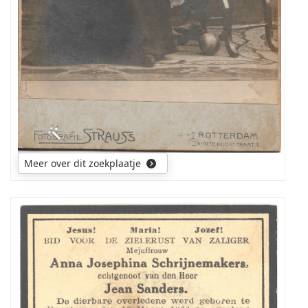
Meer over dit zoekplaatje
Ik
zoek
een
foto
van
mijn