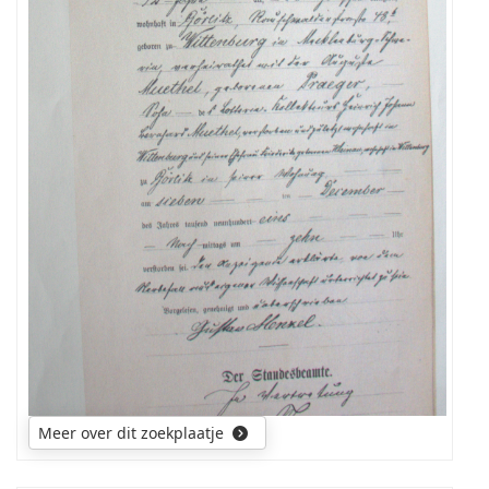
bedankt
Meer over dit zoekplaatje