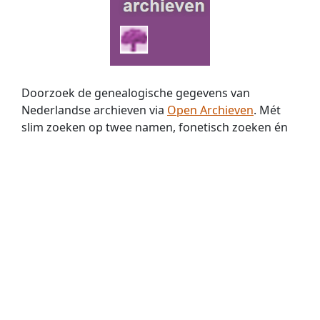
Doorzoek de genealogische gegevens van
Nederlandse archieven via
Open Archieven
. Mét
slim zoeken op twee namen, fonetisch zoeken én
zoeken met jokers. Nu met
370 miljoen
historische
persoons­vermeldingen!
Familie Archivaris
biedt stamboomonderzoekers