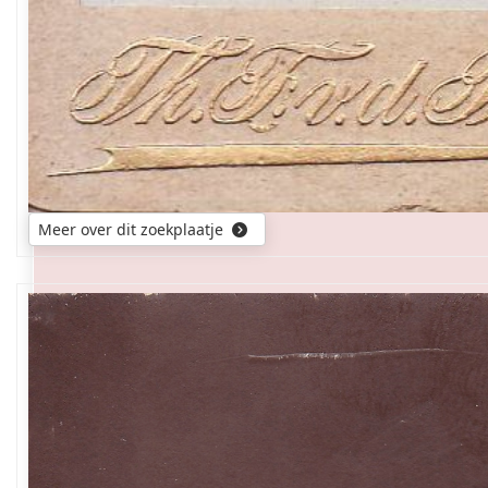
Meer over dit zoekplaatje
Wie
herkent
ze
of
weet
de
namen
van