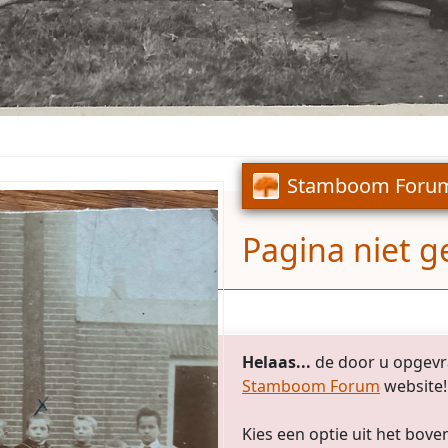
Stamboom Foru
Pagina niet 
Helaas...
de door u opgevra
Stamboom Forum
website!
Kies een optie uit het bo