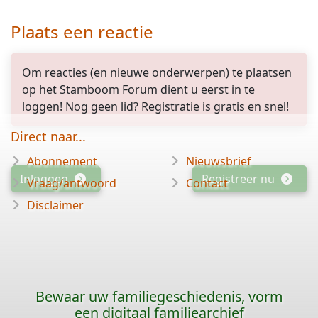
Plaats een reactie
Om reacties (en nieuwe onderwerpen) te plaatsen
op het Stamboom Forum dient u eerst in te
loggen! Nog geen lid? Registratie is gratis en snel!
Direct naar...
Abonnement
Nieuwsbrief
Inloggen
Registreer nu
Vraag/antwoord
Contact
Disclaimer
Bewaar uw familiegeschiedenis, vorm
een digitaal familiearchief