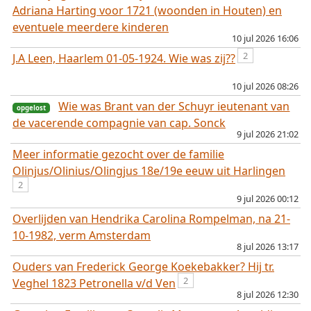
Adriana Harting voor 1721 (woonden in Houten) en
eventuele meerdere kinderen
opgelost
10 jul 2026 16:06
2
J.A Leen, Haarlem 01-05-1924. Wie was zij??
10 jul 2026 08:26
Wie was Brant van der Schuyr ieutenant van
de vacerende compagnie van cap. Sonck
9 jul 2026 21:02
opgelost
Meer informatie gezocht over de familie
Olinjus/Olinius/Olingjus 18e/19e eeuw uit Harlingen
2
9 jul 2026 00:12
Overlijden van Hendrika Carolina Rompelman, na 21-
10-1982, verm Amsterdam
8 jul 2026 13:17
Ouders van Frederick George Koekebakker? Hij tr.
2
Veghel 1823 Petronella v/d Ven
8 jul 2026 12:30