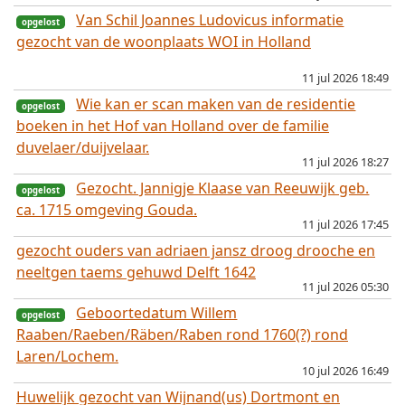
Van Schil Joannes Ludovicus informatie
gezocht van de woonplaats WOI in Holland
11 jul 2026 18:49
Wie kan er scan maken van de residentie
boeken in het Hof van Holland over de familie
opgelost
duvelaer/duijvelaar.
11 jul 2026 18:27
Gezocht. Jannigje Klaase van Reeuwijk geb.
ca. 1715 omgeving Gouda.
11 jul 2026 17:45
opgelost
gezocht ouders van adriaen jansz droog drooche en
neeltgen taems gehuwd Delft 1642
11 jul 2026 05:30
Geboortedatum Willem
Raaben/Raeben/Räben/Raben rond 1760(?) rond
opgelost
Laren/Lochem.
10 jul 2026 16:49
Huwelijk gezocht van Wijnand(us) Dortmont en