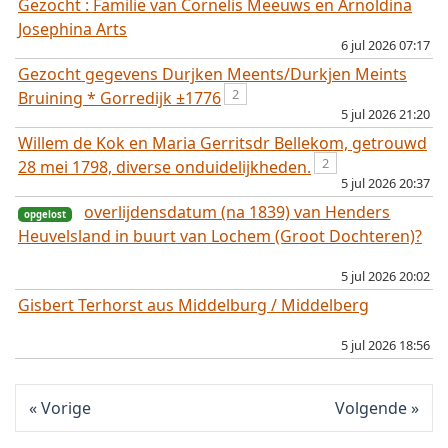
Gezocht : Familie van Cornelis Meeuws en Arnoldina
Josephina Arts
6 jul 2026 07:17
Gezocht gegevens Durjken Meents/Durkjen Meints
opgelost
2
Bruining * Gorredijk ±1776
5 jul 2026 21:20
Willem de Kok en Maria Gerritsdr Bellekom, getrouwd
2
28 mei 1798, diverse onduidelijkheden.
5 jul 2026 20:37
overlijdensdatum (na 1839) van Henders
Heuvelsland in buurt van Lochem (Groot Dochteren)?
5 jul 2026 20:02
Gisbert Terhorst aus Middelburg / Middelberg
5 jul 2026 18:56
Vorige
Volgende