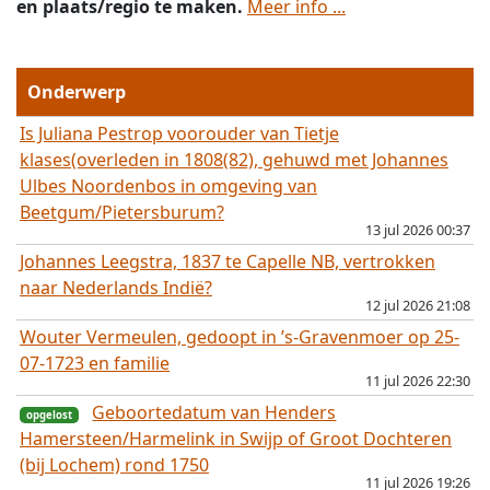
en plaats/regio te maken.
Meer info ...
Onderwerp
Is Juliana Pestrop voorouder van Tietje
klases(overleden in 1808(82), gehuwd met Johannes
Ulbes Noordenbos‏‎ in omgeving van
Beetgum/Pietersburum?
13 jul 2026 00:37
Johannes Leegstra, 1837 te Capelle NB, vertrokken
naar Nederlands Indië?
12 jul 2026 21:08
Wouter Vermeulen, gedoopt in ’s-Gravenmoer op 25-
07-1723 en familie
11 jul 2026 22:30
Geboortedatum van Henders
Hamersteen/Harmelink in Swijp of Groot Dochteren
(bij Lochem) rond 1750
11 jul 2026 19:26