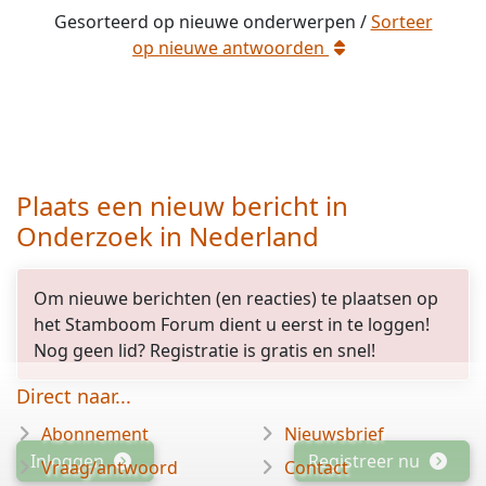
Gesorteerd op
nieuwe
onderwerpen /
Sorteer
op
nieuwe
antwoorden
Plaats een nieuw bericht in
Onderzoek in Nederland
opgelost
Om nieuwe berichten (en reacties) te plaatsen op
het Stamboom Forum dient u eerst in te loggen!
Nog geen lid? Registratie is gratis en snel!
Direct naar...
Abonnement
Nieuwsbrief
Inloggen
Registreer nu
Vraag/antwoord
Contact