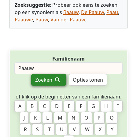
Zoeksuggestie
: Probeer ook eens te zoeken
op een synoniem als
Baauw
,
De Paauw
,
Paau
,
Paauwe
,
Pauw
,
Van der Paauw
.
Familienaam
Zoeken
Opties tonen
of klik op de beginletter van een familienaam:
A
B
C
D
E
F
G
H
I
J
K
L
M
N
O
P
Q
R
S
T
U
V
W
X
Y