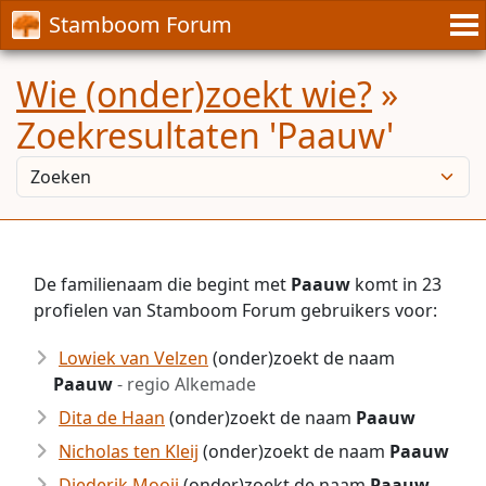
Stamboom Forum
Wie (onder)zoekt wie?
»
Zoekresultaten 'Paauw'
De familienaam die begint met
Paauw
komt in 23
profielen van Stamboom Forum gebruikers voor:
Lowiek van Velzen
(onder)zoekt de naam
Paauw
- regio Alkemade
Dita de Haan
(onder)zoekt de naam
Paauw
Nicholas ten Kleij
(onder)zoekt de naam
Paauw
Diederik Mooij
(onder)zoekt de naam
Paauw