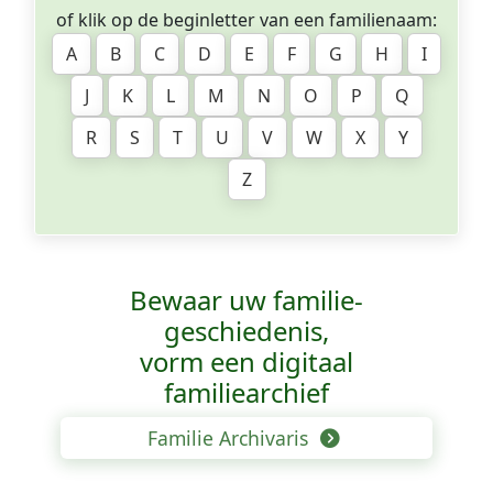
of klik op de beginletter van een familienaam:
A
B
C
D
E
F
G
H
I
J
K
L
M
N
O
P
Q
R
S
T
U
V
W
X
Y
Z
Bewaar uw familie­
geschiedenis,
vorm een digitaal
familiearchief
Familie Archivaris