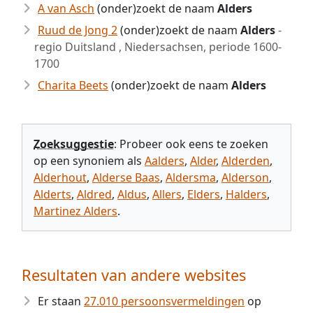
A van Asch
(onder)zoekt de naam
Alders
Ruud de Jong 2
(onder)zoekt de naam
Alders
-
regio Duitsland , Niedersachsen, periode 1600-
1700
Charita Beets
(onder)zoekt de naam
Alders
Zoeksuggestie
: Probeer ook eens te zoeken
op een synoniem als
Aalders
,
Alder
,
Alderden
,
Alderhout
,
Alderse Baas
,
Aldersma
,
Alderson
,
Alderts
,
Aldred
,
Aldus
,
Allers
,
Elders
,
Halders
,
Martinez Alders
.
Resultaten van andere websites
Er staan
27.010 persoonsvermeldingen
op