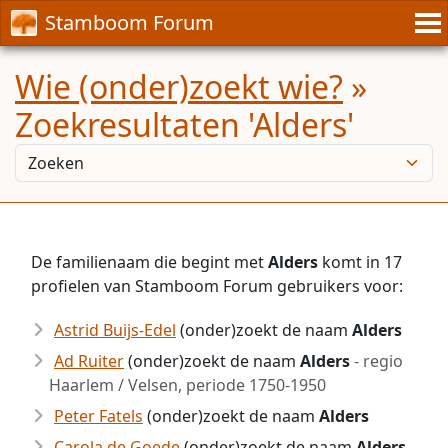
Stamboom Forum
Wie (onder)zoekt wie?
»
Zoekresultaten 'Alders'
De familienaam die begint met
Alders
komt in 17
profielen van Stamboom Forum gebruikers voor:
Astrid Buijs-Edel
(onder)zoekt de naam
Alders
Ad Ruiter
(onder)zoekt de naam
Alders
- regio
Haarlem / Velsen, periode 1750-1950
Peter Fatels
(onder)zoekt de naam
Alders
Carola de Goede
(onder)zoekt de naam
Alders