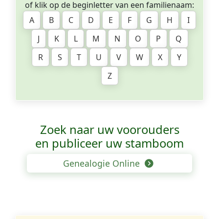
of klik op de beginletter van een familienaam:
A
B
C
D
E
F
G
H
I
J
K
L
M
N
O
P
Q
R
S
T
U
V
W
X
Y
Z
Zoek naar uw voorouders
en publiceer uw stamboom
Genealogie Online