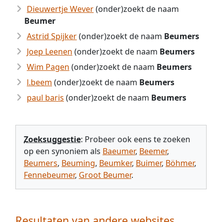
Dieuwertje Wever
(onder)zoekt de naam
Beumer
Astrid Spijker
(onder)zoekt de naam
Beumers
Joep Leenen
(onder)zoekt de naam
Beumers
Wim Pagen
(onder)zoekt de naam
Beumers
l.beem
(onder)zoekt de naam
Beumers
paul baris
(onder)zoekt de naam
Beumers
Zoeksuggestie
: Probeer ook eens te zoeken
op een synoniem als
Baeumer
,
Beemer
,
Beumers
,
Beuming
,
Beumker
,
Buimer
,
Böhmer
,
Fennebeumer
,
Groot Beumer
.
Resultaten van andere websites