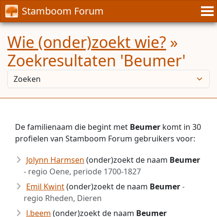
Stamboom Forum
Wie (onder)zoekt wie?
»
Zoekresultaten 'Beumer'
De familienaam die begint met
Beumer
komt in 30
profielen van Stamboom Forum gebruikers voor:
Jolynn Harmsen
(onder)zoekt de naam
Beumer
- regio Oene, periode 1700-1827
Emil Kwint
(onder)zoekt de naam
Beumer
-
regio Rheden, Dieren
l.beem
(onder)zoekt de naam
Beumer