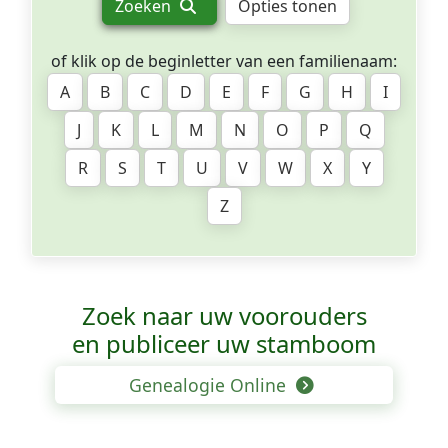
Zoeken
Opties tonen
of klik op de beginletter van een familienaam:
A
B
C
D
E
F
G
H
I
J
K
L
M
N
O
P
Q
R
S
T
U
V
W
X
Y
Z
Zoek naar uw voorouders
en publiceer uw stamboom
Genealogie Online