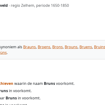
veld
- regio Zelhem, periode 1650-1850
 synoniem als
Brauns
,
Broens
,
Brons
,
Brouns
,
Bruens
,
Bruin
rüns
.
chieven
waarin de naam
Bruns
voorkomt.
runs
in voorkomt.
aar
Bruns
in voorkomt.