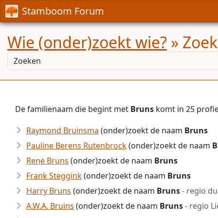
Stamboom Forum
Wie (onder)zoekt wie?
» Zoek
De familienaam die begint met
Bruns
komt in 25 profi
Raymond Bruinsma
(onder)zoekt de naam
Bruns
Pauline Berens Rutenbrock
(onder)zoekt de naam
B
Renė Bruns
(onder)zoekt de naam
Bruns
Frank Steggink
(onder)zoekt de naam
Bruns
Harry Bruns
(onder)zoekt de naam
Bruns
- regio du
A.W.A. Bruins
(onder)zoekt de naam
Bruns
- regio L