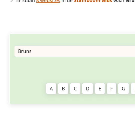
Er staan
8 websites
in de
Stamboom Gids
waar
Bru
A
B
C
D
E
F
G