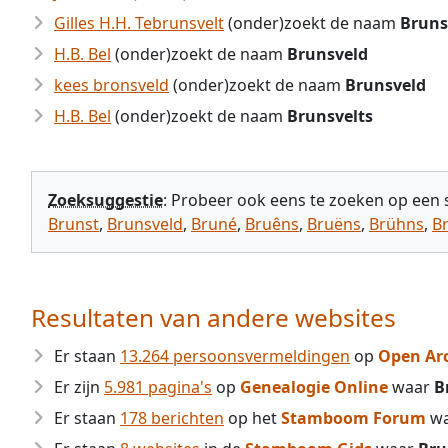
Gilles H.H. Tebrunsvelt
(onder)zoekt de naam
Bruns
H.B. Bel
(onder)zoekt de naam
Brunsveld
kees bronsveld
(onder)zoekt de naam
Brunsveld
H.B. Bel
(onder)zoekt de naam
Brunsvelts
Zoeksuggestie
: Probeer ook eens te zoeken op een
Brunst
,
Brunsveld
,
Bruné
,
Bruêns
,
Bruëns
,
Brühns
,
B
Resultaten van andere websites
Er staan
13.264 persoonsvermeldingen
op
Open Ar
Er zijn
5.981 pagina's
op
Genealogie Online
waar
B
Er staan
178 berichten
op het
Stamboom Forum
w