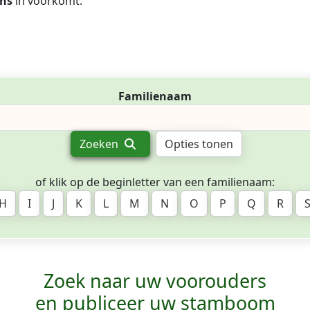
ns
in voorkomt.
Familienaam
Zoeken
Opties tonen
of klik op de beginletter van een familienaam:
H
I
J
K
L
M
N
O
P
Q
R
Zoek naar uw voorouders
en publiceer uw stamboom