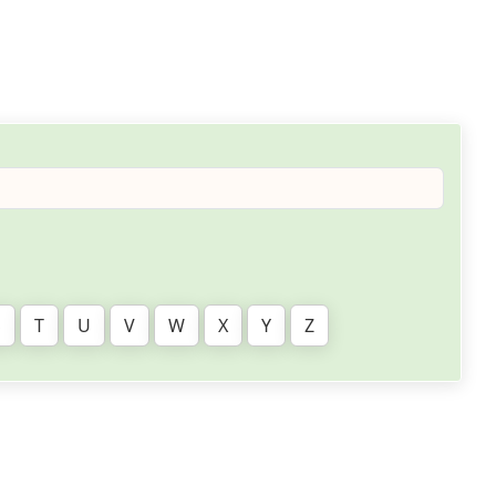
S
T
U
V
W
X
Y
Z