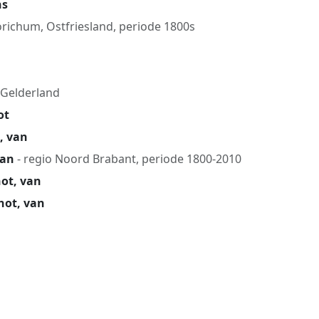
ns
orichum, Ostfriesland, periode 1800s
 Gelderland
ot
, van
van
- regio Noord Brabant, periode 1800-2010
ot, van
hot, van