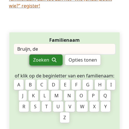
wie?" register!
Familienaam
Zoeken
Opties tonen
of klik op de beginletter van een familienaam:
A
B
C
D
E
F
G
H
I
J
K
L
M
N
O
P
Q
R
S
T
U
V
W
X
Y
Z