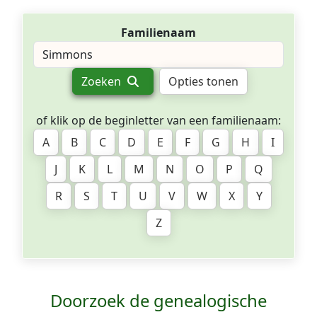
Familienaam
Zoeken
Opties tonen
of klik op de beginletter van een familienaam:
A
B
C
D
E
F
G
H
I
J
K
L
M
N
O
P
Q
R
S
T
U
V
W
X
Y
Z
Doorzoek de genealogische