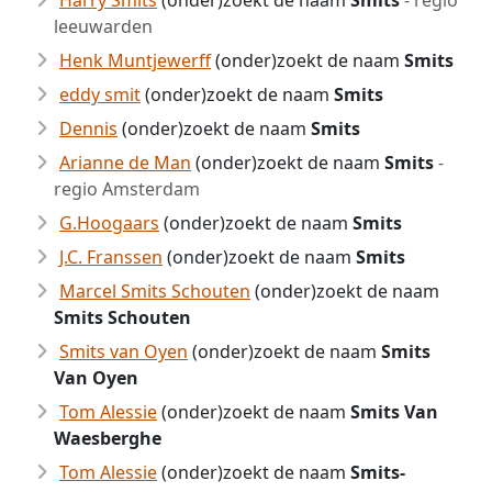
Harry Smits
(onder)zoekt de naam
Smits
- regio
leeuwarden
Henk Muntjewerff
(onder)zoekt de naam
Smits
eddy smit
(onder)zoekt de naam
Smits
Dennis
(onder)zoekt de naam
Smits
Arianne de Man
(onder)zoekt de naam
Smits
-
regio Amsterdam
G.Hoogaars
(onder)zoekt de naam
Smits
J.C. Franssen
(onder)zoekt de naam
Smits
Marcel Smits Schouten
(onder)zoekt de naam
Smits Schouten
Smits van Oyen
(onder)zoekt de naam
Smits
Van Oyen
Tom Alessie
(onder)zoekt de naam
Smits Van
Waesberghe
Tom Alessie
(onder)zoekt de naam
Smits-