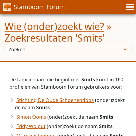
Stamboom Forum
Wie (onder)zoekt wie?
»
Zoekresultaten 'Smits'
De familienaam die begint met
Smits
komt in 160
profielen van Stamboom Forum gebruikers voor:
Stichting De Oude Schoenendoos
(onder)zoekt
de naam
Smits
Simon Ooms
(onder)zoekt de naam
Smits
Eddy Wolput
(onder)zoekt de naam
Smits
Marc Vastenhout
(onder)zoekt de naam
Smits
-