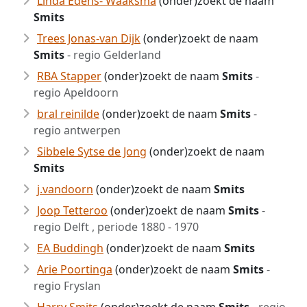
Linda Edens- Waaksma
(onder)zoekt de naam
Smits
Trees Jonas-van Dijk
(onder)zoekt de naam
Smits
- regio Gelderland
RBA Stapper
(onder)zoekt de naam
Smits
-
regio Apeldoorn
bral reinilde
(onder)zoekt de naam
Smits
-
regio antwerpen
Sibbele Sytse de Jong
(onder)zoekt de naam
Smits
j.vandoorn
(onder)zoekt de naam
Smits
Joop Tetteroo
(onder)zoekt de naam
Smits
-
regio Delft , periode 1880 - 1970
EA Buddingh
(onder)zoekt de naam
Smits
Arie Poortinga
(onder)zoekt de naam
Smits
-
regio Fryslan