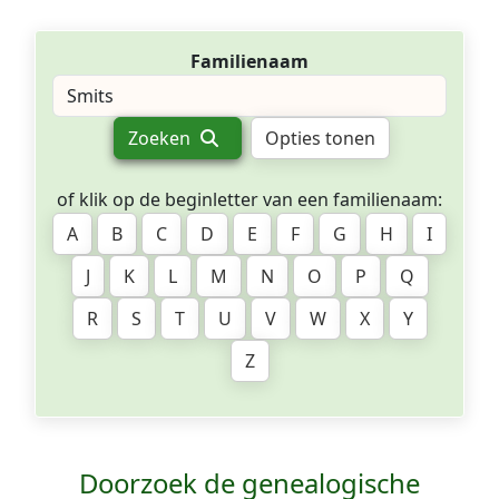
Familienaam
Zoeken
Opties tonen
of klik op de beginletter van een familienaam:
A
B
C
D
E
F
G
H
I
J
K
L
M
N
O
P
Q
R
S
T
U
V
W
X
Y
Z
Doorzoek de genealogische