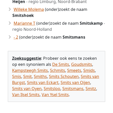
Heijen
- regio Limburg, Noord-Brabant
Willeke Molema
(onder)zoekt de naam
Smitshoek
Marianne T
(onder)zoekt de naam
Smitskamp
-
regio Noord-Holland
- 2
(onder)zoekt de naam
Smitsmans
Zoeksuggestie
: Probeer ook eens te zoeken
op een synoniem als
De Smits
,
Goudsmits
,
Kampsteegh Smits
,
Schmits
,
Smeets
,
Smids
,
Smis
,
Smit
,
Smiths
,
Smits Schouten
,
Smits van
Burgst
,
Smits van Eckart
,
Smits van Oijen
,
Smits van Oyen
,
Smitsloo
,
Smitsmans
,
Smitz
,
Van IJsel Smits
,
Van Ysel Smits
.