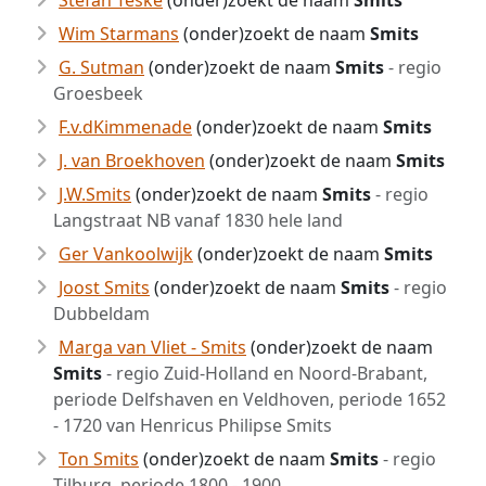
Stefan Teske
(onder)zoekt de naam
Smits
Wim Starmans
(onder)zoekt de naam
Smits
G. Sutman
(onder)zoekt de naam
Smits
- regio
Groesbeek
F.v.dKimmenade
(onder)zoekt de naam
Smits
J. van Broekhoven
(onder)zoekt de naam
Smits
J.W.Smits
(onder)zoekt de naam
Smits
- regio
Langstraat NB vanaf 1830 hele land
Ger Vankoolwijk
(onder)zoekt de naam
Smits
Joost Smits
(onder)zoekt de naam
Smits
- regio
Dubbeldam
Marga van Vliet - Smits
(onder)zoekt de naam
Smits
- regio Zuid-Holland en Noord-Brabant,
periode Delfshaven en Veldhoven, periode 1652
- 1720 van Henricus Philipse Smits
Ton Smits
(onder)zoekt de naam
Smits
- regio
Tilburg, periode 1800 - 1900