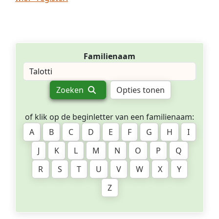
Familienaam
Zoeken
Opties tonen
of klik op de beginletter van een familienaam:
A
B
C
D
E
F
G
H
I
J
K
L
M
N
O
P
Q
R
S
T
U
V
W
X
Y
Z