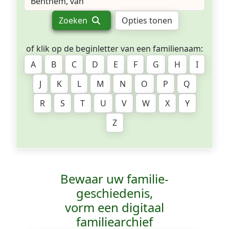
Zoeken
Opties tonen
of klik op de beginletter van een familienaam:
A
B
C
D
E
F
G
H
I
J
K
L
M
N
O
P
Q
R
S
T
U
V
W
X
Y
Z
Bewaar uw familie­
geschiedenis,
vorm een digitaal
familiearchief