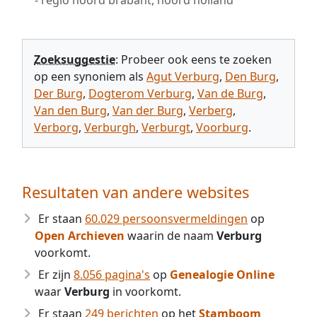
- regio noord brabant, noord holland
Zoeksuggestie
: Probeer ook eens te zoeken
op een synoniem als
Agut Verburg
,
Den Burg
,
Der Burg
,
Dogterom Verburg
,
Van de Burg
,
Van den Burg
,
Van der Burg
,
Verberg
,
Verborg
,
Verburgh
,
Verburgt
,
Voorburg
.
Resultaten van andere websites
Er staan
60.029 persoonsvermeldingen
op
Open Archieven
waarin de naam
Verburg
voorkomt.
Er zijn
8.056 pagina's
op
Genealogie Online
waar
Verburg
in voorkomt.
Er staan
249 berichten
op het
Stamboom