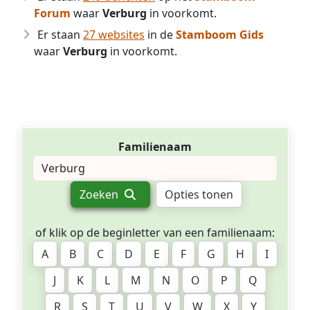
Forum
waar
Verburg
in voorkomt.
Er staan
27 websites
in de
Stamboom Gids
waar
Verburg
in voorkomt.
Familienaam
Zoeken
Opties tonen
of klik op de beginletter van een familienaam:
A
B
C
D
E
F
G
H
I
J
K
L
M
N
O
P
Q
R
S
T
U
V
W
X
Y