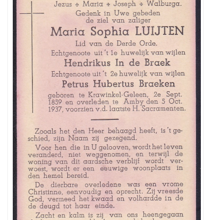
gezocht
van
Maria
Sophia
Luijten,
geboren
te
Krawinkel-
Geleen
op
2
september
1859
,
overleden
te
Amby-
Maastricht
o
p
5
oktober