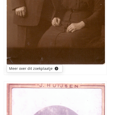
Meer over dit zoekplaatje
Heeft
iemand
de
foto
eerder