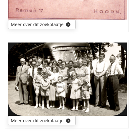
Meer over dit zoekplaatje
Wie
zou
mij
kunnen
helpen
met
het
ontcijferen
van
wie
hier
Meer over dit zoekplaatje
allemaal
op
de