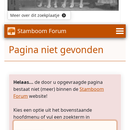
Amby.
Maria
Sophia
Meer over dit zoekplaatje
Luijten
is
Stamboom Forum
een
rechtstreekse
voorouder
Pagina niet gevonden
van
mijn
echtgenote.
Helaas...
de door u opgevraagde pagina
bestaat niet (meer) binnen de
Stamboom
Forum
website!
Kies een optie uit het bovenstaande
hoofdmenu of vul een zoekterm in