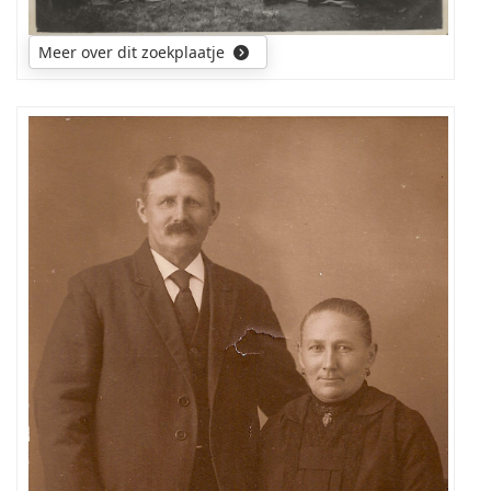
Meer over dit zoekplaatje
wie
zijn
de
personen