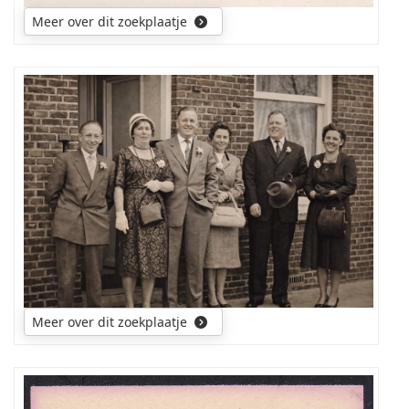
Meer over dit zoekplaatje
Wie
kan
mij
aan
namen
helpen
van
deze
personen?
Meer over dit zoekplaatje
Foto