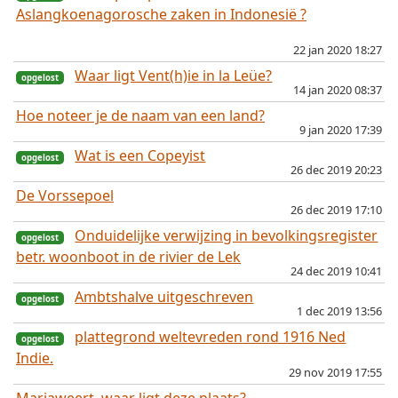
Aslangkoenagorosche zaken in Indonesië ?
22 jan 2020 18:27
Waar ligt Vent(h)ie in la Leüe?
14 jan 2020 08:37
Hoe noteer je de naam van een land?
opgelost
9 jan 2020 17:39
Wat is een Copeyist
26 dec 2019 20:23
De Vorssepoel
opgelost
26 dec 2019 17:10
Onduidelijke verwijzing in bevolkingsregister
betr. woonboot in de rivier de Lek
24 dec 2019 10:41
Ambtshalve uitgeschreven
opgelost
1 dec 2019 13:56
plattegrond weltevreden rond 1916 Ned
Indie.
29 nov 2019 17:55
opgelost