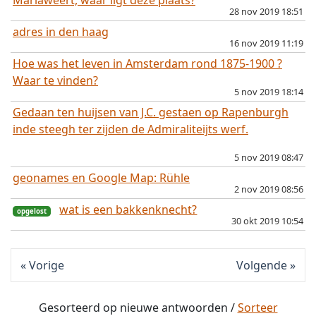
Mariaweert, waar ligt deze plaats?
28 nov 2019 18:51
adres in den haag
16 nov 2019 11:19
Hoe was het leven in Amsterdam rond 1875-1900 ?
opgelost
Waar te vinden?
5 nov 2019 18:14
Gedaan ten huijsen van J.C. gestaen op Rapenburgh
inde steegh ter zijden de Admiraliteijts werf.
opgelost
5 nov 2019 08:47
geonames en Google Map: Rühle
opgelost
2 nov 2019 08:56
wat is een bakkenknecht?
30 okt 2019 10:54
Vorige
Volgende
Gesorteerd op
nieuwe
antwoorden /
Sorteer